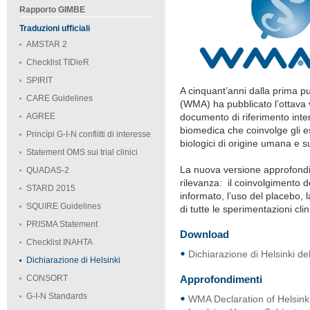
Rapporto GIMBE
Traduzioni ufficiali
AMSTAR 2
Checklist TIDieR
SPIRIT
A cinquant’anni dalla prima p
CARE Guidelines
(WMA) ha pubblicato l’ottava v
AGREE
documento di riferimento intern
biomedica che coinvolge gli e
Princìpi G-I-N conflitti di interesse
biologici di origine umana e su a
Statement OMS sui trial clinici
La nuova versione approfondi
QUADAS-2
rilevanza: il coinvolgimento de
STARD 2015
informato, l’uso del placebo, la
SQUIRE Guidelines
di tutte le sperimentazioni clin
PRISMA Statement
Download
Checklist INAHTA
Dichiarazione di Helsinki de
Dichiarazione di Helsinki
CONSORT
Approfondimenti
G-I-N Standards
WMA Declaration of Helsinki