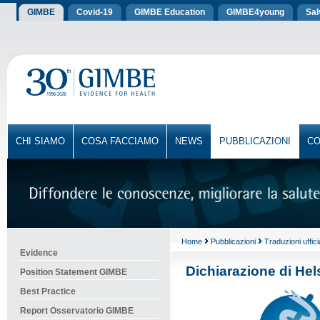
GIMBE
Covid-19
GIMBE Education
GIMBE4young
Sa
CHI SIAMO
COSA FACCIAMO
NEWS
PUBBLICAZIONI
CO
Home
Pubblicazioni
Traduzioni ufficia
Evidence
Dichiarazione di Hel
Position Statement GIMBE
Best Practice
Report Osservatorio GIMBE