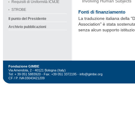
Involving Human Subjects
Requisiti di Uniformità ICMJE
STROBE
Fonti di finanziamento
La traduzione italiana della "
Il punto del Presidente
Association" è stata sostenu
Archivio pubblicazioni
senza alcun supporto istituzi
Fondazione GIMBE
Via Amendola, 2 - 40121 Bologna (Italy)
Tel: + 39 051 5883920 - Fax: +39 051 3372195 -
info@gimbe.org
CF / P. IVA 03043421209