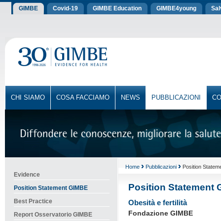
GIMBE
Covid-19
GIMBE Education
GIMBE4young
Sa
CHI SIAMO
COSA FACCIAMO
NEWS
PUBBLICAZIONI
CO
Home
Pubblicazioni
Position State
Evidence
Position Statement
Position Statement GIMBE
Best Practice
Obesità e fertilità
Fondazione GIMBE
Report Osservatorio GIMBE