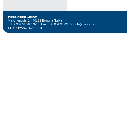
Fondazione GIMBE
Via Amendola, 2 - 40121 Bologna (Italy)
Tel: + 39 051 5883920 - Fax: +39 051 3372195 -
info@gimbe.org
CF / P. IVA 03043421209