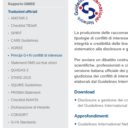
Rapporto GIMBE
Traduzioni ufficiali
AMSTAR 2
Checklist TIDieR
La produzione delle raccomand
SPIRIT
tipologie di conflitti di inter
CARE Guidelines
integrità e credibilità delle l
AGREE
sistematico alla disclosure e ge
Princìpi G-I-N conflitti di interesse
Per avviare un dibattito costrutt
Statement OMS sui trial clinici
scientifiche, professionisti e
QUADAS-2
versione italiana ufficiale dei
giudiziosa dei conflitti di int
STARD 2015
elaborati dal Guidelines Inter
SQUIRE Guidelines
Download
PRISMA Statement
Disclosure e gestione dei conf
Checklist INAHTA
del Guidelines Internationa
Dichiarazione di Helsinki
CONSORT
Approfondimenti
G-I-N Standards
Guidelines International Net