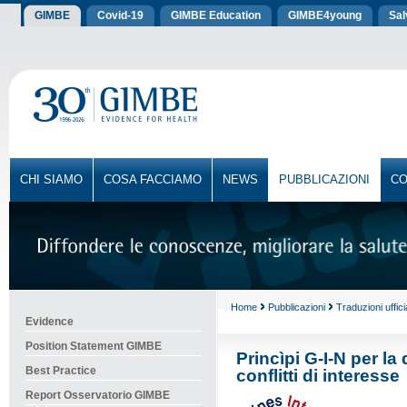
GIMBE
Covid-19
GIMBE Education
GIMBE4young
Sa
CHI SIAMO
COSA FACCIAMO
NEWS
PUBBLICAZIONI
CO
Home
Pubblicazioni
Traduzioni ufficia
Evidence
Position Statement GIMBE
Princìpi G-I-N per la
Best Practice
conflitti di interesse
Report Osservatorio GIMBE