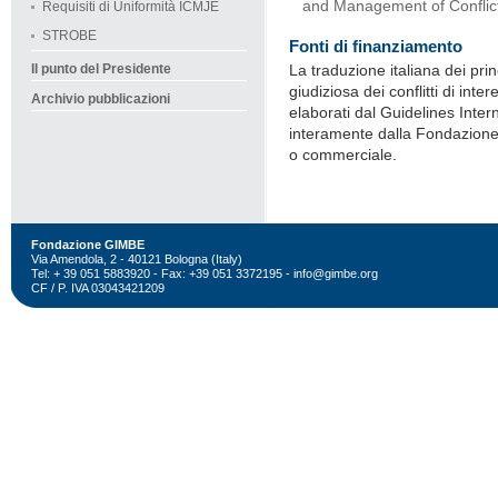
and Management of Conflict
Requisiti di Uniformità ICMJE
STROBE
Fonti di finanziamento
Il punto del Presidente
La traduzione italiana dei pri
giudiziosa dei conflitti di int
Archivio pubblicazioni
elaborati dal Guidelines Inter
interamente dalla Fondazione
o commerciale.
Fondazione GIMBE
Via Amendola, 2 - 40121 Bologna (Italy)
Tel: + 39 051 5883920 - Fax: +39 051 3372195 -
info@gimbe.org
CF / P. IVA 03043421209