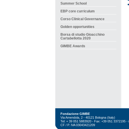
Summer School
EBP core curriculum
Corso Clinical Governance
Golden opportunities
Borsa di studio Gioacchino
Cartabellotta 2020
GIMBE Awards
Fondazione GIMBE
Via Amendola, 2 - 40121 Bologna (Italy)
Tel: + 39 051 5883920 - Fax: +39 051 3372195 -
CF / P. IVA 03043421209