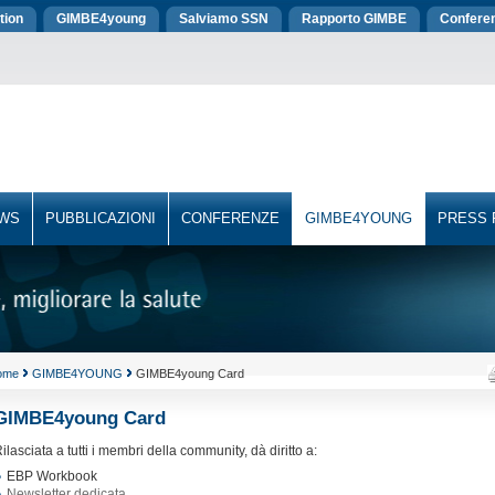
tion
GIMBE4young
Salviamo SSN
Rapporto GIMBE
Confere
WS
PUBBLICAZIONI
CONFERENZE
GIMBE4YOUNG
PRESS
ome
GIMBE4YOUNG
GIMBE4young Card
GIMBE4young Card
ilasciata a tutti i membri della community, dà diritto a:
EBP Workbook
Newsletter dedicata