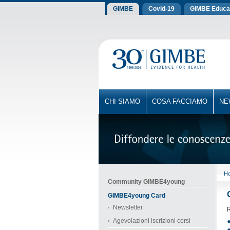
GIMBE
Covid-19
GIMBE Educa
CHI SIAMO
COSA FACCIAMO
NE
H
Community GIMBE4young
GIMBE4young Card
Newsletter
R
Agevolazioni iscrizioni corsi