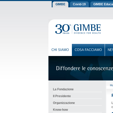
GIMBE
Covid-19
GIMBE Educa
CHI SIAMO
COSA FACCIAMO
NE
H
La Fondazione
Il Presidente
Organizzazione
L
c
Know-how