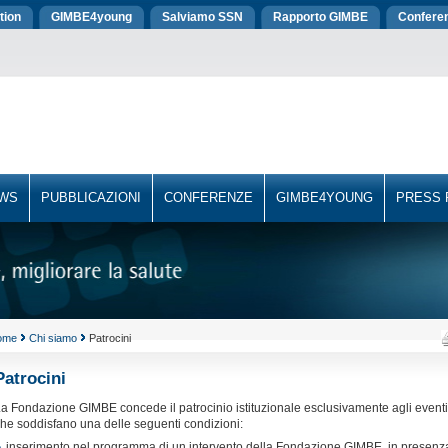
tion
GIMBE4young
Salviamo SSN
Rapporto GIMBE
Confere
WS
PUBBLICAZIONI
CONFERENZE
GIMBE4YOUNG
PRESS
ome
Chi siamo
Patrocini
Patrocini
a Fondazione GIMBE concede il patrocinio istituzionale esclusivamente agli eventi
he soddisfano una delle seguenti condizioni:
inserimento nel programma di un intervento della Fondazione GIMBE, in presenz