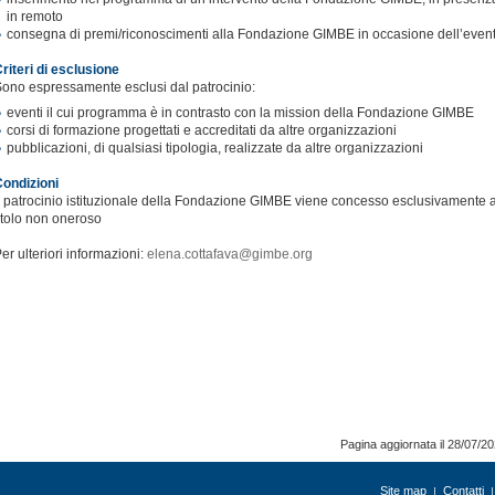
in remoto
consegna di premi/riconoscimenti alla Fondazione GIMBE in occasione dell’even
riteri di esclusione
ono espressamente esclusi dal patrocinio:
eventi il cui programma è in contrasto con la mission della Fondazione GIMBE
corsi di formazione progettati e accreditati da altre organizzazioni
pubblicazioni, di qualsiasi tipologia, realizzate da altre organizzazioni
ondizioni
l patrocinio istituzionale della Fondazione GIMBE viene concesso esclusivamente 
itolo non oneroso
er ulteriori informazioni:
elena.cottafava@gimbe.org
Pagina aggiornata il 28/07/2
Site map
Contatti