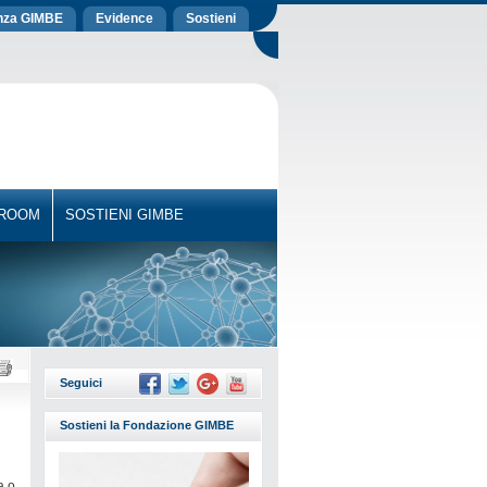
nza GIMBE
Evidence
Sostieni
 ROOM
SOSTIENI GIMBE
Seguici
Sostieni la Fondazione GIMBE
a o