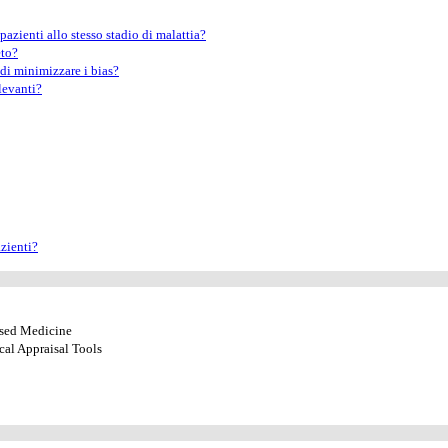
azienti allo stesso stadio di malattia?
eto?
 di minimizzare i bias?
ilevanti?
azienti?
ased Medicine
cal Appraisal Tools