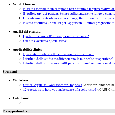
Validità interna
E’ stato assemblato un campione ben definito e rappresentativo di p
Il "follow-up" dei pazienti è stato sufficientemente lungo e compl
Gli esiti sono stati rilevati in modo oggettivo e con metodi capaci
E' stato effettuata un'analisi per "aggiustare" i fattori prognostici r
Analisi dei risultati
Qual'è il rischio dell'evento per unità di tempo?
Quanto è accurata questa stima?
Applicabilità clinica
I pazienti arruolati nello studio sono simili ai miei?
I risultati dello studio modificheranno le mie scelte terapeutiche?
I risultati dello studio sono utili per consigliare/rassicurare miei p
Strumenti
Worksheet
Critical Appraisal Worksheet for Prognosis
.Centre for Evidence-b
12 questions to help you make sense of a cohort study
. CASP Criti
Calcolatori
Per approfondire