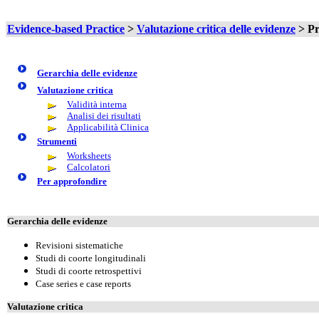
Evidence-based Practice
>
Valutazione critica delle evidenze
> Pr
Gerarchia delle evidenze
Valutazione critica
Validità interna
Analisi dei risultati
Applicabilità Clinica
Strumenti
Worksheets
Calcolatori
Per approfondire
Gerarchia delle evidenze
Revisioni sistematiche
Studi di coorte longitudinali
Studi di coorte retrospettivi
Case series e case reports
Valutazione critica